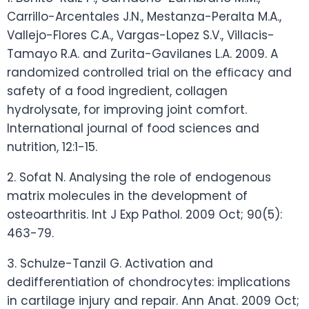
Carrillo-Arcentales J.N., Mestanza-Peralta M.A.,
Vallejo-Flores C.A., Vargas-Lopez S.V., Villacis-
Tamayo R.A. and Zurita-Gavilanes L.A. 2009. A
randomized controlled trial on the efﬁcacy and
safety of a food ingredient, collagen
hydrolysate, for improving joint comfort.
International journal of food sciences and
nutrition, 12:1-15.
2. Sofat N. Analysing the role of endogenous
matrix molecules in the development of
osteoarthritis. Int J Exp Pathol. 2009 Oct; 90(5):
463-79.
3. Schulze-Tanzil G. Activation and
dedifferentiation of chondrocytes: implications
in cartilage injury and repair. Ann Anat. 2009 Oct;