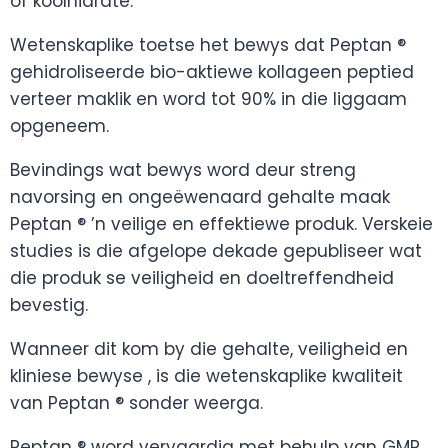
of koolhidrate.
Wetenskaplike toetse het bewys dat Peptan ®
gehidroliseerde bio-aktiewe kollageen peptied
verteer maklik en word tot 90% in die liggaam
opgeneem.
Bevindings wat bewys word deur streng
navorsing en ongeëwenaard gehalte maak
Peptan ® ’n veilige en effektiewe produk. Verskeie
studies is die afgelope dekade gepubliseer wat
die produk se veiligheid en doeltreffendheid
bevestig.
Wanneer dit kom by die gehalte, veiligheid en
kliniese bewyse , is die wetenskaplike kwaliteit
van Peptan ® sonder weerga.
Peptan ® word vervaardig met behulp van GMP